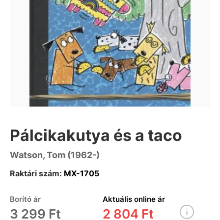
Pálcikakutya és a taco
Watson, Tom (1962-)
Raktári szám:
MX-1705
Borító ár
Aktuális online ár
3 299 Ft
2 804 Ft