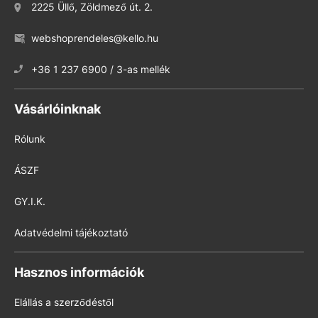
2225 Üllő, Zöldmező út. 2.
webshoprendeles@kello.hu
+36 1 237 6900 / 3-as mellék
Vásárlóinknak
Rólunk
ÁSZF
GY.I.K.
Adatvédelmi tájékoztató
Hasznos információk
Elállás a szerződéstől