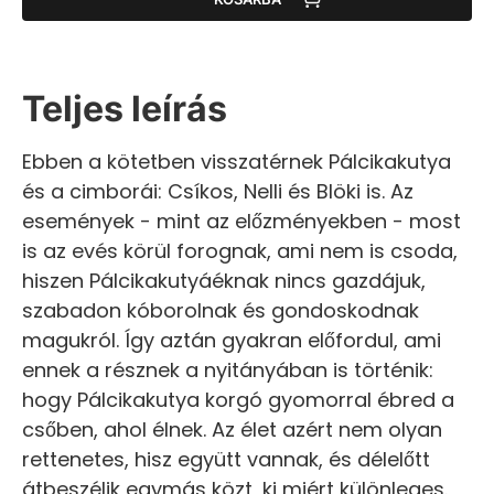
Teljes leírás
Ebben a kötetben visszatérnek Pálcikakutya
és a cimborái: Csíkos, Nelli és Blöki is. Az
események - mint az előzményekben - most
is az evés körül forognak, ami nem is csoda,
hiszen Pálcikakutyáéknak nincs gazdájuk,
szabadon kóborolnak és gondoskodnak
magukról. Így aztán gyakran előfordul, ami
ennek a résznek a nyitányában is történik:
hogy Pálcikakutya korgó gyomorral ébred a
csőben, ahol élnek. Az élet azért nem olyan
rettenetes, hisz együtt vannak, és délelőtt
átbeszélik egymás közt, ki miért különleges.