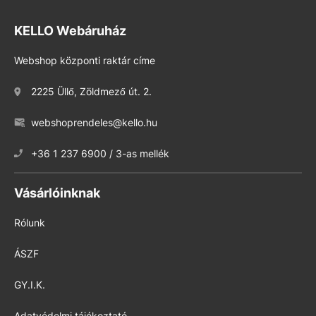
KELLO Webáruház
Webshop központi raktár címe
2225 Üllő, Zöldmező út. 2.
webshoprendeles@kello.hu
+36 1 237 6900 / 3-as mellék
Vásárlóinknak
Rólunk
ÁSZF
GY.I.K.
Adatvédelmi tájékoztató