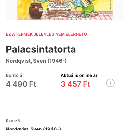
EZ A TERMÉK JELENLEG NEM ELÉRHETŐ
Palacsintatorta
Nordqvist, Sven (1946-)
Borító ár
Aktuális online ár
4 490 Ft
3 457 Ft
Szerző
Nordqvist, Sven (1946-)