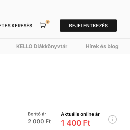
0
ETES KERESÉS
BEJELENTKEZÉS
KELLO Diákkönyvtár
Hírek és blog
Borító ár
Aktuális online ár
2 000 Ft
1 400 Ft