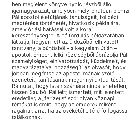
ben megjelent könyve nyolc részből álló
igemagyarázat, amelyben mélyrehatóan elemzi
Pál apostol életútjának tanulságait, fölidézi
megtérése történetét, hivatkozik példájára,
amely óriási hatással volt a korai
kereszténységre. A pálfordulás példázatában
láttatja, hogyan lett az üldözőből elhivatott
tanítvány, a bűnösből – a kegyelem útján –
apostol. Emberi, lelki közelségből ábrázolja Pál
személyiségét, elhivatottságát, küzdelmeit, és
magyarázataival hozzásegíti az olvasót, hogy
jobban megértse az apostol mának szóló
üzeneteit, tanításának megannyi aktualitását.
Rámutat, hogy Isten számára nincs lehetetlen,
hiszen Saulból Pál lett; ismerteti, mit jelentett
eredetileg a „farizeus” szó; olyan köznapi
témákat is említ, hogy az emberek miként
ragálnak arra, ha az övékétől eltérő fölfogással
találkoznak.