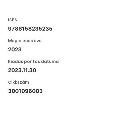
ISBN
9786158235235
Megjelenés éve
2023
Kiadás pontos dátuma
2023.11.30
Cikkszám
3001096003