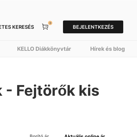
0
ETES KERESÉS
BEJELENTKEZÉS
KELLO Diákkönyvtár
Hírek és blog
 - Fejtörők kis
Borító ár
Aktuális online ár