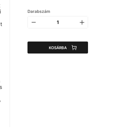
t
i
Darabszám
t
KOSÁRBA
n
s
,