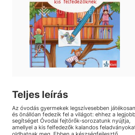
Teljes leírás
Az óvodás gyermekek legszívesebben játékosa
és önállóan fedezik fel a világot: ehhez a legjob
segítséget Óvodai fejtörők-sorozatunk nyújtja,
amellyel a kis felfedezők kalandos feladványoka
oldhatnak meg. Ebben a készségfejlesztő