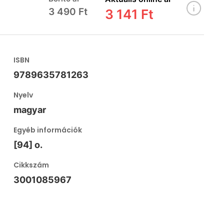
3 490 Ft
3 141 Ft
ISBN
9789635781263
Nyelv
magyar
Egyéb információk
[94] o.
Cikkszám
3001085967