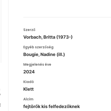
Szerző
Vorbach, Britta (1973-)
Egyéb szerzőség
Bougie, Nadine (ill.)
Megjelenés éve
2024
Kiadó
n
Klett
b
Alcím
t
fejtörők kis felfedezőknek