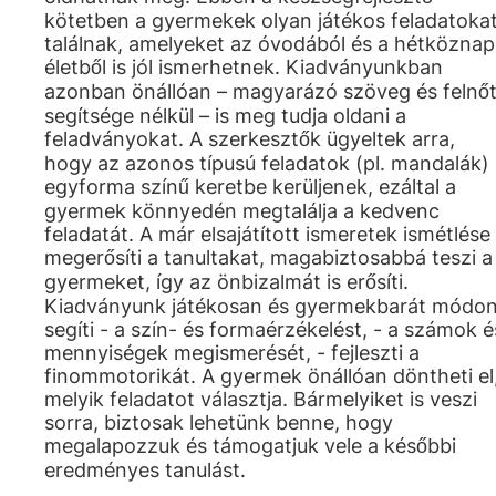
kötetben a gyermekek olyan játékos feladatoka
találnak, amelyeket az óvodából és a hétköznap
életből is jól ismerhetnek. Kiadványunkban
azonban önállóan – magyarázó szöveg és felnőt
segítsége nélkül – is meg tudja oldani a
feladványokat. A szerkesztők ügyeltek arra,
hogy az azonos típusú feladatok (pl. mandalák)
egyforma színű keretbe kerüljenek, ezáltal a
gyermek könnyedén megtalálja a kedvenc
feladatát. A már elsajátított ismeretek ismétlése
megerősíti a tanultakat, magabiztosabbá teszi a
gyermeket, így az önbizalmát is erősíti.
Kiadványunk játékosan és gyermekbarát módo
segíti - a szín- és formaérzékelést, - a számok é
mennyiségek megismerését, - fejleszti a
finommotorikát. A gyermek önállóan döntheti el
melyik feladatot választja. Bármelyiket is veszi
sorra, biztosak lehetünk benne, hogy
megalapozzuk és támogatjuk vele a későbbi
eredményes tanulást.