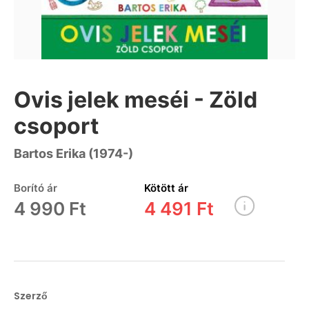
Ovis jelek meséi - Zöld
csoport
Bartos Erika (1974-)
Borító ár
Kötött ár
4 990 Ft
4 491 Ft
Szerző