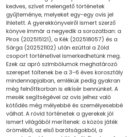
kedves, szívet melengető történetek
gyűjteménye, melyeket egy-egy ovis jel
ihletett. A gyerekkönyveiről ismert szerző
könyve immár a negyedik a sorozatban: a
Piros (202515121), a Kék (202518057) és a
Sárga (202521102) után ezúttal a Zöld
csoport történetivel ismerkedhetünk meg.
Ezek az apró szimbólumok meghatározó
szerepet töltenek be a 3–6 éves korosztály
mindennapjaiban, emlékük pedig gyakran
még felnőttkorban is elkísér bennünket. A
mesék segítségével az ovis jelhez való
kötődés még mélyebbé és személyesebbé
válhat. A rövid történetek a gyerekek jól
ismert világából merítenek: a közös játék
öröméből, az első barátságokból, a