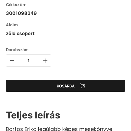
Cikkszám
3001098249
Alcím
zöld csoport
Darabszám
KOSÁRBA
Teljes leírás
Bartos Erika legújabb képes mesekönyve