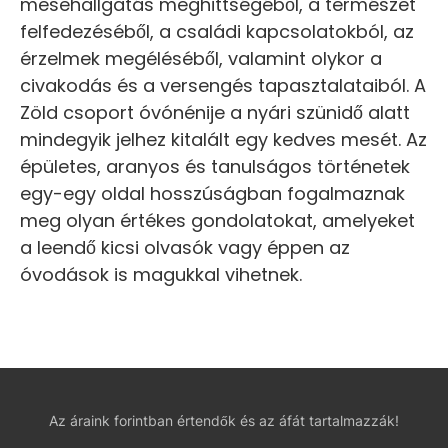
mesehallgatás meghittségéből, a természet
felfedezéséből, a családi kapcsolatokból, az
érzelmek megéléséből, valamint olykor a
civakodás és a versengés tapasztalataiból. A
Zöld csoport óvónénije a nyári szünidő alatt
mindegyik jelhez kitalált egy kedves mesét. Az
épületes, aranyos és tanulságos történetek
egy-egy oldal hosszúságban fogalmaznak
meg olyan értékes gondolatokat, amelyeket
a leendő kicsi olvasók vagy éppen az
óvodások is magukkal vihetnek.
Az áraink forintban értendők és az áfát tartalmazzák!