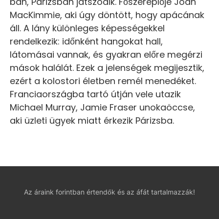
ban, Párizsban játszódik. Főszereplője Joan
MacKimmie, aki úgy döntött, hogy apácának
áll. A lány különleges képességekkel
rendelkezik: időnként hangokat hall,
látomásai vannak, és gyakran előre megérzi
mások halálát. Ezek a jelenségek megijesztik,
ezért a kolostori életben remél menedéket.
Franciaországba tartó útján vele utazik
Michael Murray, Jamie Fraser unokaöccse,
aki üzleti ügyek miatt érkezik Párizsba.
Az áraink forintban értendők és az áfát tartalmazzák!