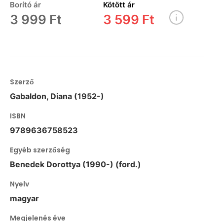
Borító ár
Kötött ár
3 999 Ft
3 599 Ft
Szerző
Gabaldon, Diana (1952-)
ISBN
9789636758523
Egyéb szerzőség
Benedek Dorottya (1990-) (ford.)
Nyelv
magyar
Megjelenés éve