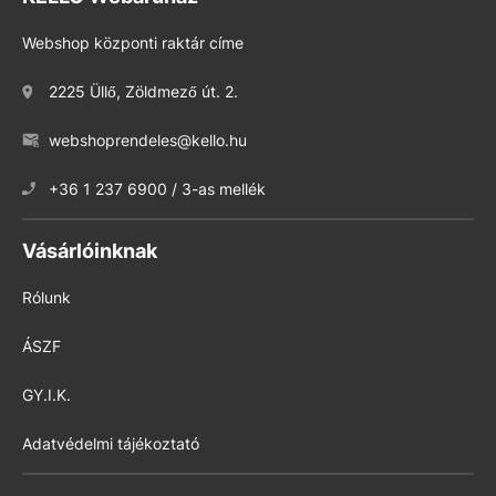
Webshop központi raktár címe
2225 Üllő, Zöldmező út. 2.
webshoprendeles@kello.hu
+36 1 237 6900 / 3-as mellék
Vásárlóinknak
Rólunk
ÁSZF
GY.I.K.
Adatvédelmi tájékoztató