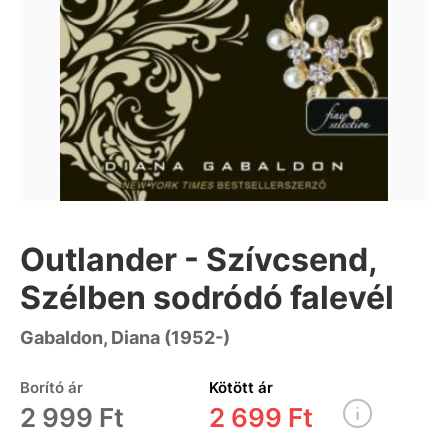
Outlander - Szívcsend,
Szélben sodródó falevél
Gabaldon, Diana (1952-)
Borító ár
Kötött ár
2 999 Ft
2 699 Ft