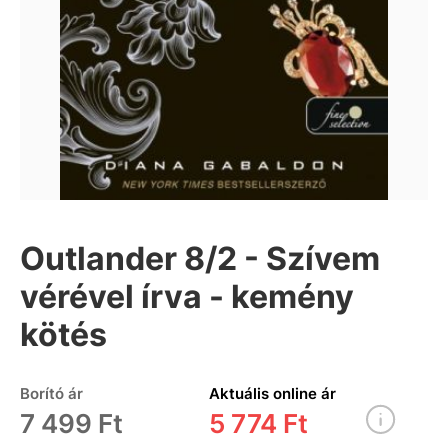
Outlander 8/2 - Szívem
vérével írva - kemény
kötés
Borító ár
Aktuális online ár
7 499 Ft
5 774 Ft