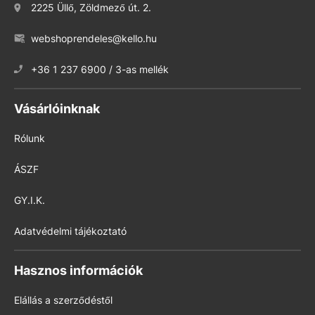
2225 Üllő, Zöldmező út. 2.
webshoprendeles@kello.hu
+36 1 237 6900 / 3-as mellék
Vásárlóinknak
Rólunk
ÁSZF
GY.I.K.
Adatvédelmi tájékoztató
Hasznos információk
Elállás a szerződéstől