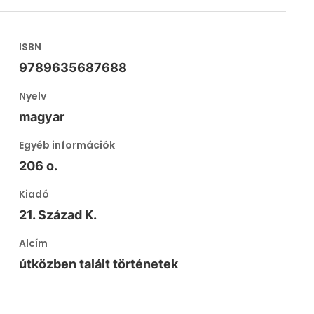
ISBN
9789635687688
Nyelv
magyar
Egyéb információk
206 o.
Kiadó
21. Század K.
Alcím
útközben talált történetek