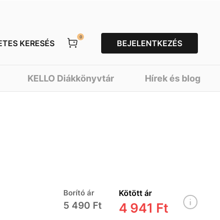
0
ETES KERESÉS
BEJELENTKEZÉS
KELLO Diákkönyvtár
Hírek és blog
Borító ár
Kötött ár
5 490 Ft
4 941 Ft