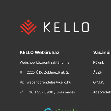
KELLO Webáruház
Vásárló
Webshop központi raktár címe
Rólunk
2225 Üllő, Zöldmező út. 2.
ÁSZF
webshoprendeles@kello.hu
GY.I.K.
+36 1 237 6900 / 3-as mellék
Adatvédelm