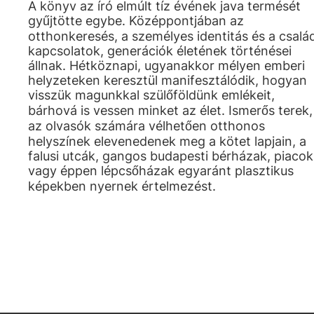
A könyv az író elmúlt tíz évének java termését
gyűjtötte egybe. Középpontjában az
otthonkeresés, a személyes identitás és a család
kapcsolatok, generációk életének történései
állnak. Hétköznapi, ugyanakkor mélyen emberi
helyzeteken keresztül manifesztálódik, hogyan
visszük magunkkal szülőföldünk emlékeit,
bárhová is vessen minket az élet. Ismerős terek,
az olvasók számára vélhetően otthonos
helyszínek elevenedenek meg a kötet lapjain, a
falusi utcák, gangos budapesti bérházak, piacok
vagy éppen lépcsőházak egyaránt plasztikus
képekben nyernek értelmezést.