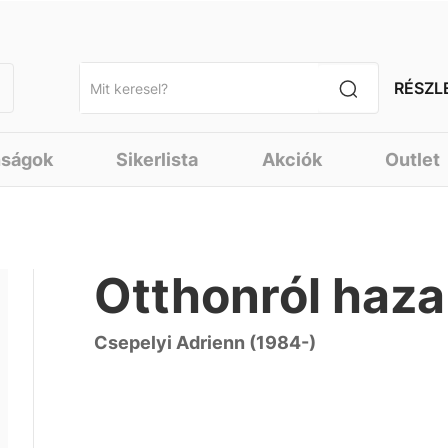
RÉSZL
nságok
Sikerlista
Akciók
Outlet
Otthonról haza
Csepelyi Adrienn (1984-)