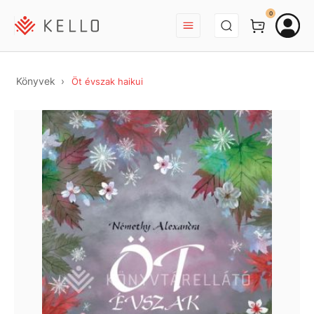
BEJELENTKEZÉS
0
Könyvek
Öt évszak haikui