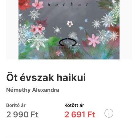
Öt évszak haikui
Némethy Alexandra
Borító ár
Kötött ár
2 990 Ft
2 691 Ft