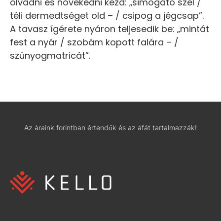
olvadni és növekedni kezd: „simogató szél /
téli dermedtséget old – / csipog a jégcsap”.
A tavasz ígérete nyáron teljesedik be: „mintát
fest a nyár / szobám kopott falára – /
szúnyogmatricát”.
Az áraink forintban értendők és az áfát tartalmazzák!