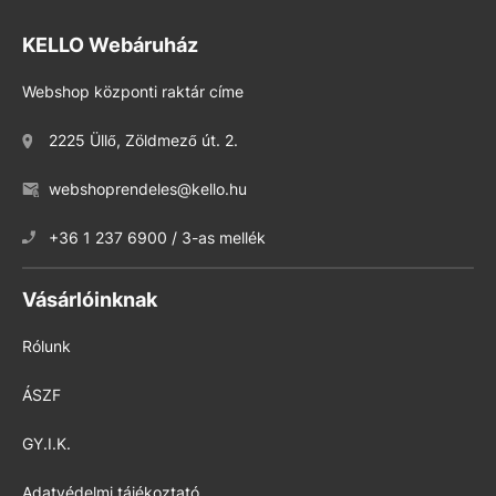
KELLO Webáruház
Webshop központi raktár címe
2225 Üllő, Zöldmező út. 2.
webshoprendeles@kello.hu
+36 1 237 6900 / 3-as mellék
Vásárlóinknak
Rólunk
ÁSZF
GY.I.K.
Adatvédelmi tájékoztató