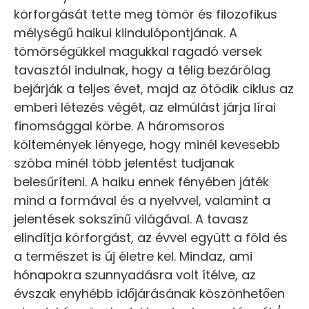
körforgását tette meg tömör és filozofikus
mélységű haikui kiindulópontjának. A
tömörségükkel magukkal ragadó versek
tavasztól indulnak, hogy a télig bezárólag
bejárják a teljes évet, majd az ötödik ciklus az
emberi létezés végét, az elmúlást járja lírai
finomsággal körbe. A háromsoros
költemények lényege, hogy minél kevesebb
szóba minél több jelentést tudjanak
belesűríteni. A haiku ennek fényében játék
mind a formával és a nyelvvel, valamint a
jelentések sokszínű világával. A tavasz
elindítja körforgást, az évvel együtt a föld és
a természet is új életre kel. Mindaz, ami
hónapokra szunnyadásra volt ítélve, az
évszak enyhébb időjárásának köszönhetően