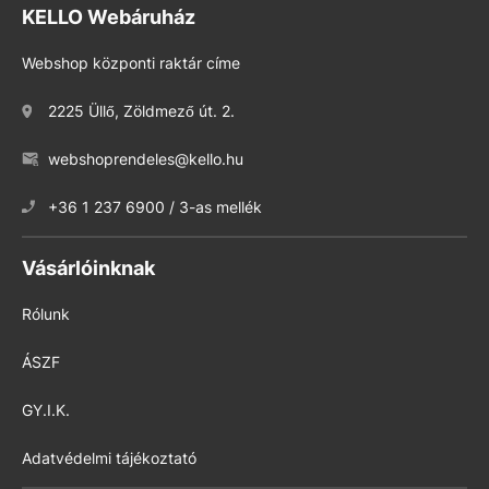
KELLO Webáruház
Webshop központi raktár címe
2225 Üllő, Zöldmező út. 2.
webshoprendeles@kello.hu
+36 1 237 6900 / 3-as mellék
Vásárlóinknak
Rólunk
ÁSZF
GY.I.K.
Adatvédelmi tájékoztató