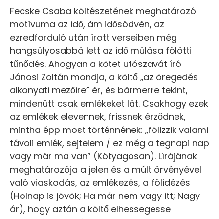
Fecske Csaba költészetének meghatározó
motívuma az idő, ám idősödvén, az
ezredforduló után írott verseiben még
hangsúlyosabbá lett az idő múlása fölötti
tűnődés. Ahogyan a kötet utószavát író
Jánosi Zoltán mondja, a költő „az öregedés
alkonyati mezőire” ér, és bármerre tekint,
mindenütt csak emlékeket lát. Csakhogy ezek
az emlékek elevennek, frissnek érződnek,
mintha épp most történnének: „fölizzik valami
távoli emlék, sejtelem / ez még a tegnapi nap
vagy már ma van” (Kótyagosan). Lírájának
meghatározója a jelen és a múlt örvényével
való viaskodás, az emlékezés, a fölidézés
(Holnap is jövök; Ha már nem vagy itt; Nagy
ár), hogy aztán a költő elhessegesse