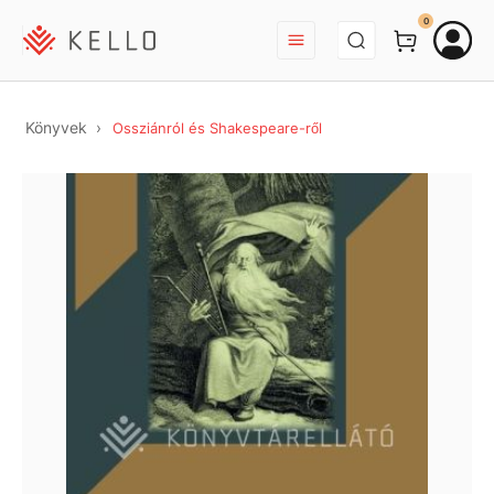
BEJELENTKEZÉS
0
Könyvek
Ossziánról és Shakespeare-ről