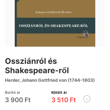
Ossziánról és
Shakespeare-ről
Herder, Johann Gottfried von (1744-1803)
Borító ár
Kötött ár
3 900 Ft
3 510 Ft