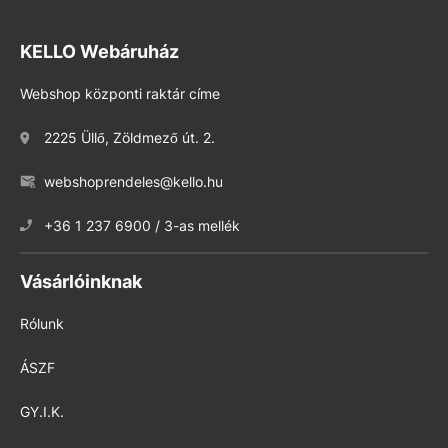
KELLO Webáruház
Webshop központi raktár címe
2225 Üllő, Zöldmező út. 2.
webshoprendeles@kello.hu
+36 1 237 6900 / 3-as mellék
Vásárlóinknak
Rólunk
ÁSZF
GY.I.K.