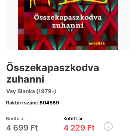
Összekapaszkodva
zuhanni
Vay Blanka (1979-)
Raktári szám:
804589
Borító ár
Kötött ár
4 699 Ft
4 229 Ft