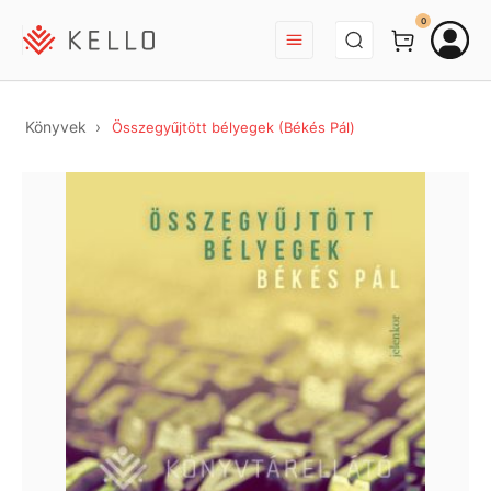
BEJELENTKEZÉS
0
Könyvek
Összegyűjtött bélyegek (Békés Pál)