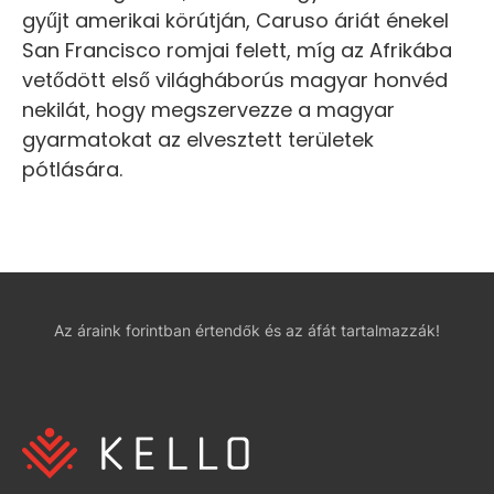
gyűjt amerikai körútján, Caruso áriát énekel
San Francisco romjai felett, míg az Afrikába
vetődött első világháborús magyar honvéd
nekilát, hogy megszervezze a magyar
gyarmatokat az elvesztett területek
pótlására.
Az áraink forintban értendők és az áfát tartalmazzák!