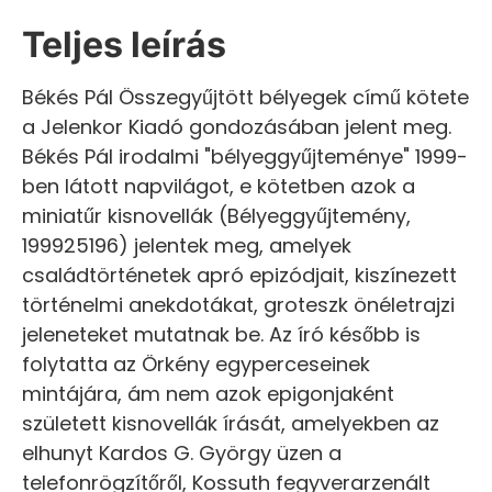
Teljes leírás
Békés Pál Összegyűjtött bélyegek című kötete
a Jelenkor Kiadó gondozásában jelent meg.
Békés Pál irodalmi "bélyeggyűjteménye" 1999-
ben látott napvilágot, e kötetben azok a
miniatűr kisnovellák (Bélyeggyűjtemény,
199925196) jelentek meg, amelyek
családtörténetek apró epizódjait, kiszínezett
történelmi anekdotákat, groteszk önéletrajzi
jeleneteket mutatnak be. Az író később is
folytatta az Örkény egyperceseinek
mintájára, ám nem azok epigonjaként
született kisnovellák írását, amelyekben az
elhunyt Kardos G. György üzen a
telefonrögzítőről, Kossuth fegyverarzenált