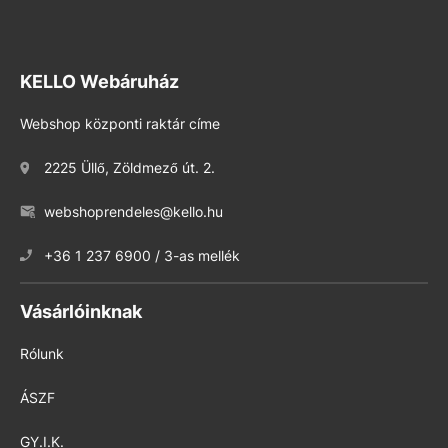
KELLO Webáruház
Webshop központi raktár címe
2225 Üllő, Zöldmező út. 2.
webshoprendeles@kello.hu
+36 1 237 6900 / 3-as mellék
Vásárlóinknak
Rólunk
ÁSZF
GY.I.K.