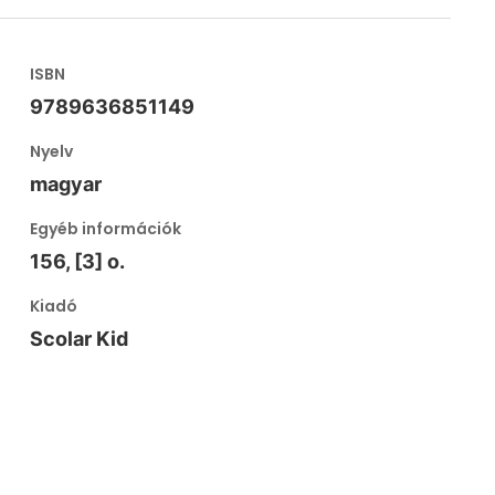
ISBN
9789636851149
Nyelv
magyar
Egyéb információk
156, [3] o.
Kiadó
Scolar Kid