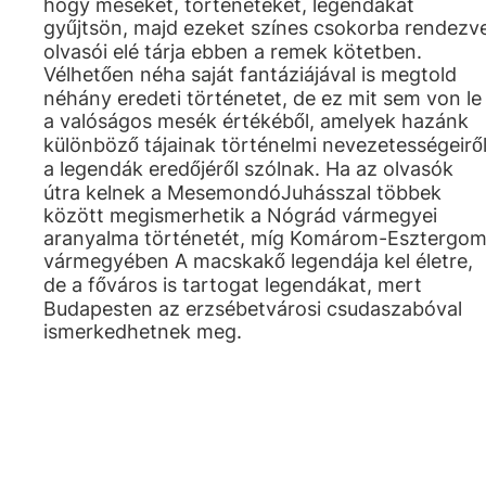
hogy meséket, történeteket, legendákat
gyűjtsön, majd ezeket színes csokorba rendezv
olvasói elé tárja ebben a remek kötetben.
Vélhetően néha saját fantáziájával is megtold
néhány eredeti történetet, de ez mit sem von le
a valóságos mesék értékéből, amelyek hazánk
különböző tájainak történelmi nevezetességeiről
a legendák eredőjéről szólnak. Ha az olvasók
útra kelnek a MesemondóJuhásszal többek
között megismerhetik a Nógrád vármegyei
aranyalma történetét, míg Komárom-Esztergo
vármegyében A macskakő legendája kel életre,
de a főváros is tartogat legendákat, mert
Budapesten az erzsébetvárosi csudaszabóval
ismerkedhetnek meg.