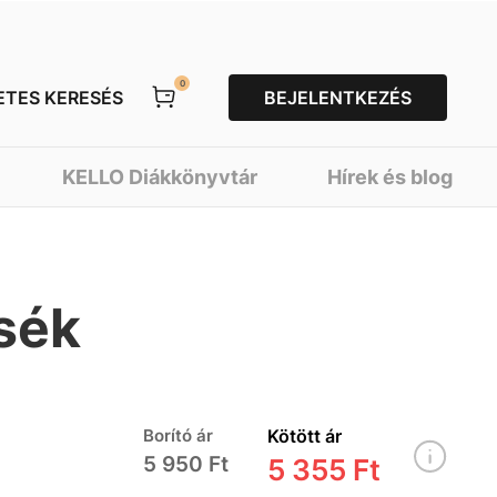
0
ETES KERESÉS
BEJELENTKEZÉS
KELLO Diákkönyvtár
Hírek és blog
sék
Borító ár
Kötött ár
5 950 Ft
5 355 Ft