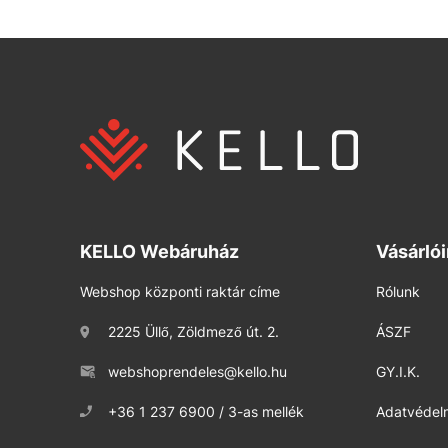
KELLO Webáruház
Vásárló
Webshop központi raktár címe
Rólunk
2225 Üllő, Zöldmező út. 2.
ÁSZF
webshoprendeles@kello.hu
GY.I.K.
+36 1 237 6900 / 3-as mellék
Adatvédelm