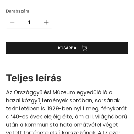
Darabszám
KOSÁRBA
Teljes leírás
Az Országgyűlési Múzeum egyedülálló a
hazai közgyűjtemények sorában, sorsának
tekintetében is. 1929-ben nyílt meg, fénykorát
a ’40-es évek elejéig élte, ám a II. világháború
után a kommunista hatalomátvétel véget
vetett története első korszakának. A 17 ezer