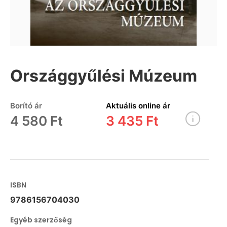
Országgyűlési Múzeum
Borító ár
Aktuális online ár
4 580 Ft
3 435 Ft
ISBN
9786156704030
Egyéb szerzőség