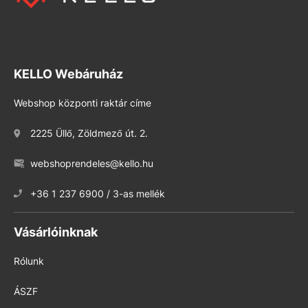
KELLO Webáruház
Webshop központi raktár címe
2225 Üllő, Zöldmező út. 2.
webshoprendeles@kello.hu
+36 1 237 6900 / 3-as mellék
Vásárlóinknak
Rólunk
ÁSZF