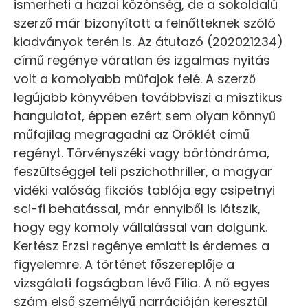
ismerheti a hazai közönség, de a sokoldalú
szerző már bizonyított a felnőtteknek szóló
kiadványok terén is. Az átutazó (202021234)
című regénye váratlan és izgalmas nyitás
volt a komolyabb műfajok felé. A szerző
legújabb könyvében továbbviszi a misztikus
hangulatot, éppen ezért sem olyan könnyű
műfajilag megragadni az Öröklét című
regényt. Törvényszéki vagy börtöndráma,
feszültséggel teli pszichothriller, a magyar
vidéki valóság fikciós tablója egy csipetnyi
sci-fi behatással, már ennyiből is látszik,
hogy egy komoly vállalással van dolgunk.
Kertész Erzsi regénye emiatt is érdemes a
figyelemre. A történet főszereplője a
vizsgálati fogságban lévő Fília. A nő egyes
szám első személyű narrációján keresztül