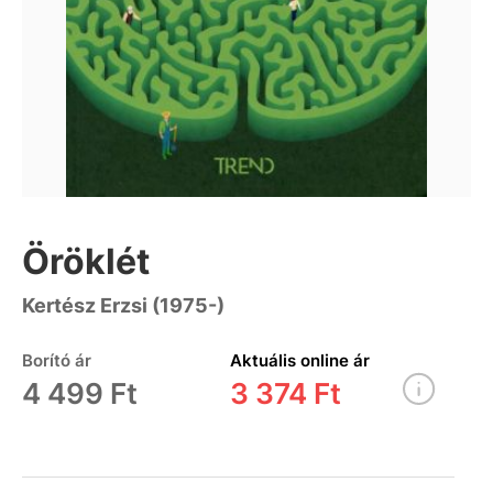
Öröklét
Kertész Erzsi (1975-)
Borító ár
Aktuális online ár
4 499 Ft
3 374 Ft