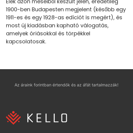
Elek azon meséiből készült jelen, eredetileg
1900-ben Budapesten megjelent (később egy
1911-es és egy 1928-as edíciót is megért), és
most új kiadásban kapható válogatás,
amelyek óriásokkal és törpékkel
kapcsolatosak.
Az áraink forintban értendők és az áfát tartalmazzák!