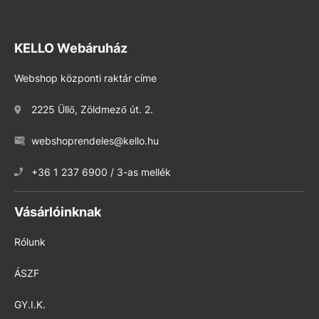
KELLO Webáruház
Webshop központi raktár címe
2225 Üllő, Zöldmező út. 2.
webshoprendeles@kello.hu
+36 1 237 6900 / 3-as mellék
Vásárlóinknak
Rólunk
ÁSZF
GY.I.K.