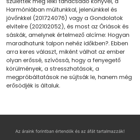
születtek meg lelki tanácsadó könyvei, a
Harmóniában múltunkkal, jelenünkkel és
jövőnkkel (201724076) vagy a Gondolatok
elvitelre (202102052), és most az Óriások és
sáskák, amelynek értelmező alcíme: Hogyan
maradhatunk talpon nehéz időkben?. Ebben
arra keres választ, miként válhat az ember
olyan erőssé, szívóssá, hogy a fenyegető
körülmények, a stresszhatások, a
megpróbáltatások ne sújtsák le, hanem még
erősödjék is általuk.
Az áraink forintban értendők és az áfát tartalmazzák!