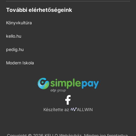
További elérhetőségeink
Könyvkultúra
kello.hu
pedig.hu
Modern Iskola
Készítette az
ALLWIN
Copyright © 2026 KELLO Webáruház. Minden jog fenntartva.