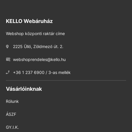
KELLO Webáruház
Webshop központi raktár címe
2225 Üllő, Zöldmező út. 2.
webshoprendeles@kello.hu
+36 1 237 6900 / 3-as mellék
Vásárlóinknak
Rólunk
ÁSZF
GY.I.K.