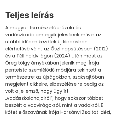
Teljes leírás
A magyar természetábrázoló és
vadászirodalom egyik jelesének művei az
utóbbi időben kezdtek új kiadásban
elérhetővé válni, az Őszi napsütésben (2012)
és a Téli holdvilágon (2024) után most az
Öreg tölgy árnyékában jelenik meg. Írója
penteista szemlélődő módjára tekintett a
természetre; az újságokban, szaksajtóban
megjelent cikkeire, elbeszéléseire pedig az
volt a jellemző, hogy úgy írt
„vadászkalandjairól”, hogy sokszor többet
beszélt a vadvirágokról, mint a vadakról. E
kötet előszavának írója Harsányi Zsoltot idézi,