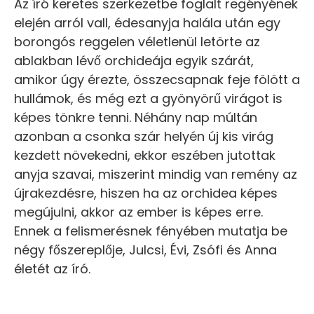
Az író keretes szerkezetbe foglalt regényének
elején arról vall, édesanyja halála után egy
borongós reggelen véletlenül letörte az
ablakban lévő orchideája egyik szárát,
amikor úgy érezte, összecsapnak feje fölött a
hullámok, és még ezt a gyönyörű virágot is
képes tönkre tenni. Néhány nap múltán
azonban a csonka szár helyén új kis virág
kezdett növekedni, ekkor eszében jutottak
anyja szavai, miszerint mindig van remény az
újrakezdésre, hiszen ha az orchidea képes
megújulni, akkor az ember is képes erre.
Ennek a felismerésnek fényében mutatja be
négy főszereplője, Julcsi, Évi, Zsófi és Anna
életét az író.