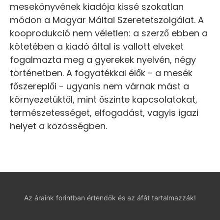
mesekönyvének kiadója kissé szokatlan
módon a Magyar Máltai Szeretetszolgálat. A
kooprodukció nem véletlen: a szerző ebben a
kötetében a kiadó által is vallott elveket
fogalmazta meg a gyerekek nyelvén, négy
történetben. A fogyatékkal élők - a mesék
főszereplői - ugyanis nem várnak mást a
környezetüktől, mint őszinte kapcsolatokat,
természetességet, elfogadást, vagyis igazi
helyet a közösségben.
Az áraink forintban értendők és az áfát tartalmazzák!