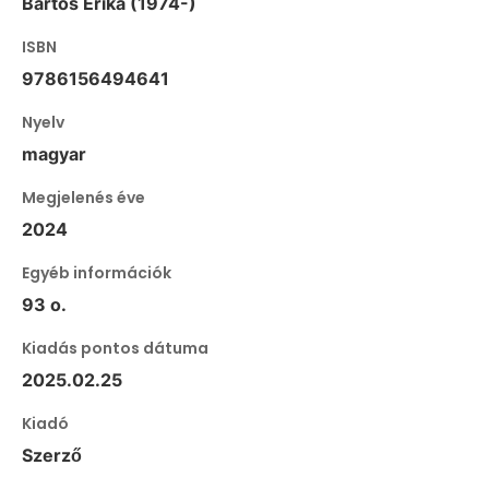
Bartos Erika (1974-)
ISBN
9786156494641
Nyelv
magyar
Megjelenés éve
2024
Egyéb információk
93 o.
Kiadás pontos dátuma
2025.02.25
Kiadó
Szerző