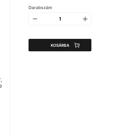
Darabszám
KOSÁRBA
,
e