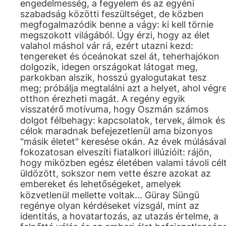
engedelmesség, a fegyelem és az egyéni
szabadság közötti feszültséget, de közben
megfogalmazódik benne a vágy: ki kell törnie
megszokott világából. Úgy érzi, hogy az élet
valahol máshol vár rá, ezért utazni kezd:
tengereket és óceánokat szel át, teherhajókon
dolgozik, idegen országokat látogat meg,
parkokban alszik, hosszú gyalogutakat tesz
meg; próbálja megtalálni azt a helyet, ahol végr
otthon érezheti magát. A regény egyik
visszatérő motívuma, hogy Oszmán számos
dolgot félbehagy: kapcsolatok, tervek, álmok és
célok maradnak befejezetlenül ama bizonyos
"másik életet" keresése okán. Az évek múlásával
fokozatosan elveszíti fiatalkori illúzióit: rájön,
hogy miközben egész életében valami távoli cél
üldözött, sokszor nem vette észre azokat az
embereket és lehetőségeket, amelyek
közvetlenül mellette voltak... Güray Süngü
regénye olyan kérdéseket vizsgál, mint az
identitás, a hovatartozás, az utazás értelme, a