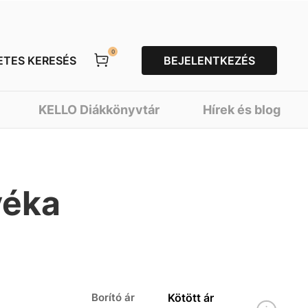
0
ETES KERESÉS
BEJELENTKEZÉS
KELLO Diákkönyvtár
Hírek és blog
éka
Borító ár
Kötött ár