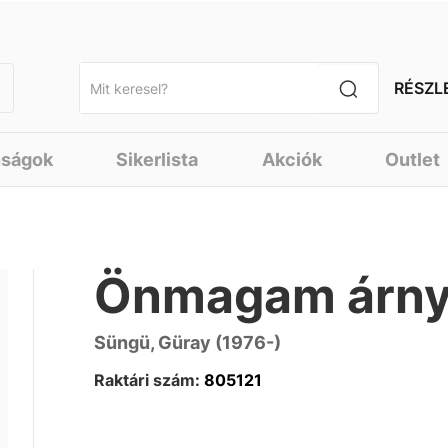
RÉSZL
nságok
Sikerlista
Akciók
Outlet
Önmagam árny
Süngü, Güray (1976-)
Raktári szám:
805121