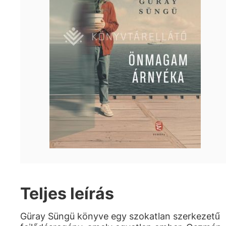
Teljes leírás
Güray Süngü könyve egy szokatlan szerkezetű