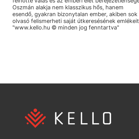
felnőtté válás és az emberi élet befejezetlensége
Oszmán alakja nem klasszikus hős, hanem
esendő, gyakran bizonytalan ember, akiben sok
olvasó felismerheti saját útkeresésének emlékeit
"www.kello.hu © minden jog fenntartva"