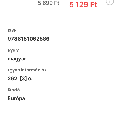
5 699 Ft
5 129 Ft
ISBN
9786151062586
Nyelv
magyar
Egyéb információk
262, [3] o.
Kiadó
Európa