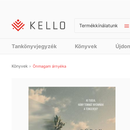
Termékkínálatunk
Tankönyvjegyzék
Könyvek
Újdo
Könyvek
Önmagam árnyéka