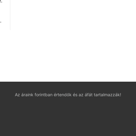
.
.
Az áraink forintban értendők és az áfát tartalmazzák!