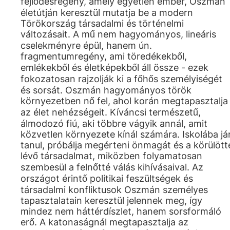
fejlődésregény, amely egyetlen ember, Oszmán
életútján keresztül mutatja be a modern
Törökország társadalmi és történelmi
változásait. A mű nem hagyományos, lineáris
cselekményre épül, hanem ún.
fragmentumregény, ami töredékekből,
emlékekből és életképekből áll össze - ezek
fokozatosan rajzolják ki a főhős személyiségét
és sorsát. Oszmán hagyományos török
környezetben nő fel, ahol korán megtapasztalja
az élet nehézségeit. Kíváncsi természetű,
álmodozó fiú, aki többre vágyik annál, amit
közvetlen környezete kínál számára. Iskolába jár
tanul, próbálja megérteni önmagát és a körülött
lévő társadalmat, miközben folyamatosan
szembesül a felnőtté válás kihívásaival. Az
országot érintő politikai feszültségek és
társadalmi konfliktusok Oszmán személyes
tapasztalatain keresztül jelennek meg, így
mindez nem háttérdíszlet, hanem sorsformáló
erő. A katonaságnál megtapasztalja az