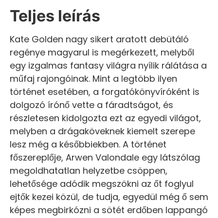
Teljes leírás
Kate Golden nagy sikert aratott debütáló
regénye magyarul is megérkezett, melyből
egy izgalmas fantasy világra nyílik rálátása a
műfaj rajongóinak. Mint a legtöbb ilyen
történet esetében, a forgatókönyvíróként is
dolgozó írónő vette a fáradtságot, és
részletesen kidolgozta ezt az egyedi világot,
melyben a drágaköveknek kiemelt szerepe
lesz még a későbbiekben. A történet
főszereplője, Arwen Valondale egy látszólag
megoldhatatlan helyzetbe csöppen,
lehetősége adódik megszökni az őt foglyul
ejtők kezei közül, de tudja, egyedül még ő sem
képes megbirkózni a sötét erdőben lappangó