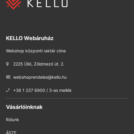
KELLO Webáruház
Webshop központi raktár címe
2225 Üllő, Zöldmező út. 2.
webshoprendeles@kello.hu
+36 1 237 6900 / 3-as mellék
Vásárlóinknak
Rólunk
ÁSZF