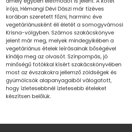
amely egyben életmódot is jelent. A kötet
írója, Hémangi Dévi Dászi már tízéves
korában szeretett főzni, harminc éve
vegetáriánusként éli életét a somogyvámosi
Krisna-völgyben. Számos szakácskönyve
jelent már meg, melyek mindegyikében a
vegetáriánus ételek leírásainak bőségével
kínálja meg az olvasót. Színpompás, jó
minőségű fotókkal kísért szakácskönyvében
most az évszakokra jellemző zöldségek és
gyümölcsök alapanyagaiból válogatott,
hogy ízletesebbnél ízletesebb ételeket
készítsen belőlük.