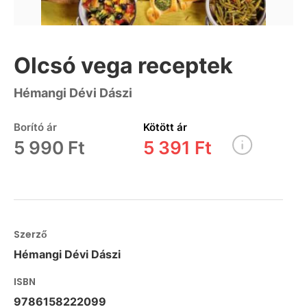
Olcsó vega receptek
Hémangi Dévi Dászi
Borító ár
Kötött ár
5 990 Ft
5 391 Ft
Szerző
Hémangi Dévi Dászi
ISBN
9786158222099