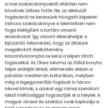
a mai szakácskönyvektől eltérően nem
követnek ízléses fotók. Ne, az elkészült
fogásokról ne keressünk hívogató képeket!
Váncsa szakácskönyve e tekintetben nem
fogja kielégíteni a kortárs olvasói
elvásárokat. Így viszont elkerülhetjük a
kijózanító felismerést, hogy az általunk
megalkotott ételköltemény
köszönőviszonyba se kerül a képen látott
fogásokkal. Az Olasz lakoma az itáliai konyha
teljes skáláját lefedi, alámerülés ebben a
páratlan mediterrán kultúrában, melyben
még a legegyszerűbb fogások is három
névvel bírnak, s azokat egy római szenátort
idéző méltósággal fogyasztják el a helyiek. A
magyar olvasó és szakács csak kapkodja a