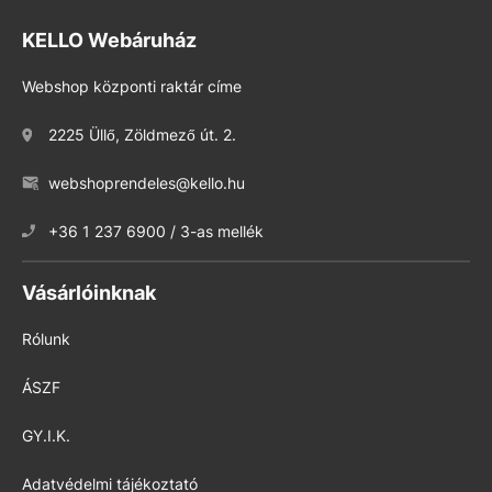
KELLO Webáruház
Webshop központi raktár címe
2225 Üllő, Zöldmező út. 2.
webshoprendeles@kello.hu
+36 1 237 6900 / 3-as mellék
Vásárlóinknak
Rólunk
ÁSZF
GY.I.K.
Adatvédelmi tájékoztató