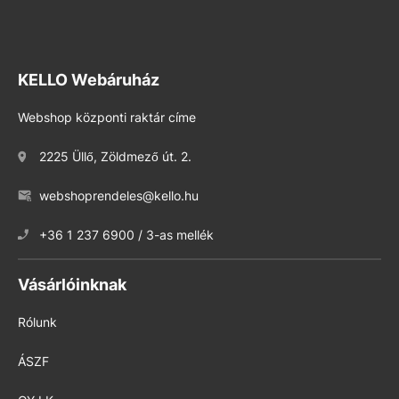
KELLO Webáruház
Webshop központi raktár címe
2225 Üllő, Zöldmező út. 2.
webshoprendeles@kello.hu
+36 1 237 6900 / 3-as mellék
Vásárlóinknak
Rólunk
ÁSZF