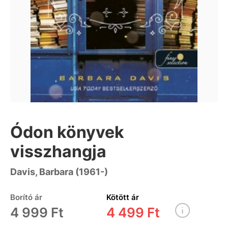
Ódon könyvek
visszhangja
Davis, Barbara (1961-)
Borító ár
Kötött ár
4 999 Ft
4 499 Ft