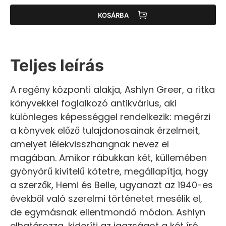
KOSÁRBA
Teljes leírás
A regény központi alakja, Ashlyn Greer, a ritka
könyvekkel foglalkozó antikvárius, aki
különleges képességgel rendelkezik: megérzi
a könyvek előző tulajdonosainak érzelmeit,
amelyet lélekvisszhangnak nevez el
magában. Amikor rábukkan két, küllemében
gyönyörű kivitelű kötetre, megállapítja, hogy
a szerzők, Hemi és Belle, ugyanazt az 1940-es
évekből való szerelmi történetet mesélik el,
de egymásnak ellentmondó módon. Ashlyn
elhatározza, kideríti az igazságot a két író