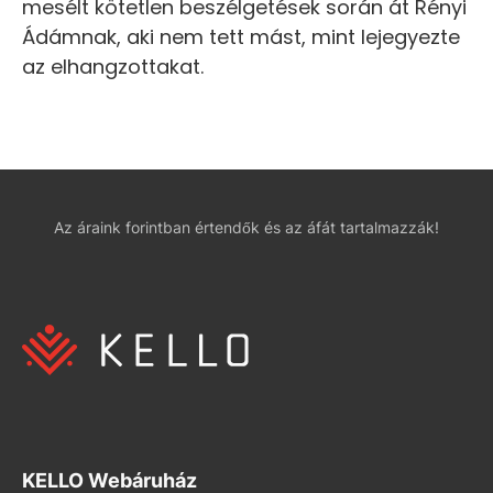
mesélt kötetlen beszélgetések során át Rényi
Ádámnak, aki nem tett mást, mint lejegyezte
az elhangzottakat.
Az áraink forintban értendők és az áfát tartalmazzák!
KELLO Webáruház