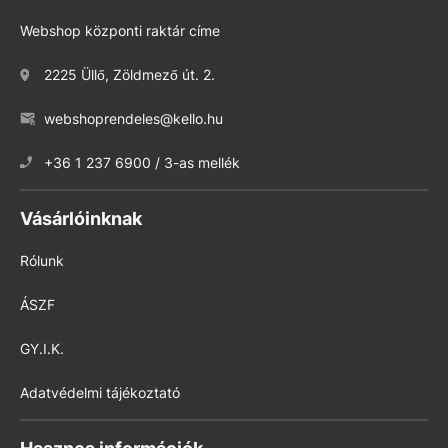
Webshop központi raktár címe
2225 Üllő, Zöldmező út. 2.
webshoprendeles@kello.hu
+36 1 237 6900 / 3-as mellék
Vásárlóinknak
Rólunk
ÁSZF
GY.I.K.
Adatvédelmi tájékoztató