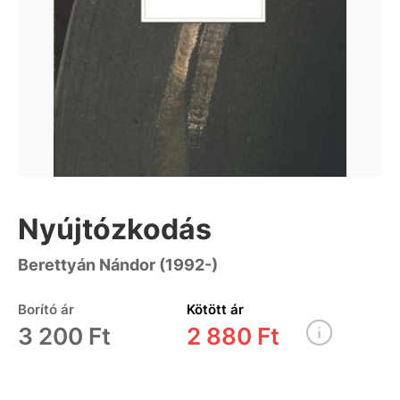
Nyújtózkodás
Berettyán Nándor (1992-)
Borító ár
Kötött ár
3 200 Ft
2 880 Ft