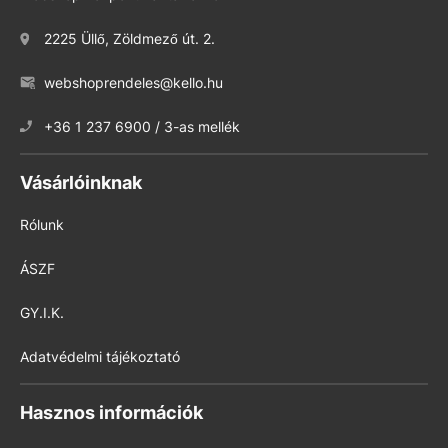
2225 Üllő, Zöldmező út. 2.
webshoprendeles@kello.hu
+36 1 237 6900 / 3-as mellék
Vásárlóinknak
Rólunk
ÁSZF
GY.I.K.
Adatvédelmi tájékoztató
Hasznos információk