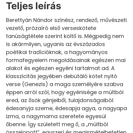
Teljes leírás
Berettyán Nándor színész, rendező, művészeti
vezető, prózaíró első verseskötete
tanúságtétele szerint költő is. Mégpedig nem
is akármilyen, ugyanis az évszázados
poétikai tradícióknak, a hagyományos
formafegyelem megoldásainak egészen mai
alakot és egészen egyéni tartalmat ad. A
klasszicitás jegyében debütáló kötet nyitó
verse (Genezis) a maga személyére szabva
éppen arról szól, hogy egyénisége a múltból
ered, az ősök génjeiből, tulajdonságaiból:
édesanyja szeme, édesapja agya, a nagyapa
izma, a nagymama szeretete egyesül
őbenne. Így született meg ő, a „múltból
összelopott”, egyszeri és megismételhetetlen