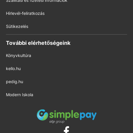
Szállítási és fizetési információk
Hírlevél-feliratkozás
Sütikezelés
További elérhetőségeink
Könyvkultúra
kello.hu
pedig.hu
Modern Iskola