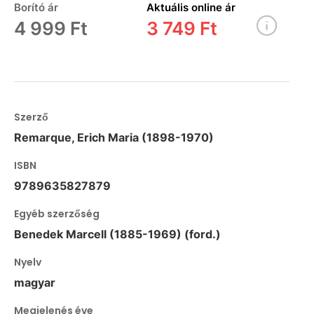
Borító ár
Aktuális online ár
4 999 Ft
3 749 Ft
Szerző
Remarque, Erich Maria (1898-1970)
ISBN
9789635827879
Egyéb szerzőség
Benedek Marcell (1885-1969) (ford.)
Nyelv
magyar
Megjelenés éve