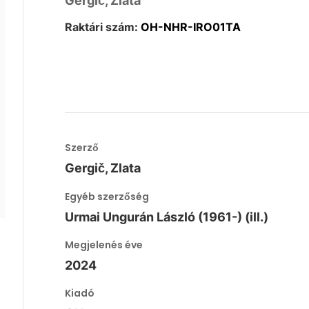
Gergič, Zlata
Raktári szám:
OH-NHR-IRO01TA
Szerző
Gergič, Zlata
Egyéb szerzőség
Urmai Ungurán László (1961-) (ill.)
Megjelenés éve
2024
Kiadó