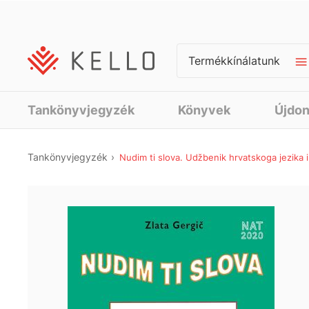
Termékkínálatunk
Tankönyvjegyzék
Könyvek
Újdo
Tankönyvjegyzék
Nudim ti slova. Udžbenik hrvatskoga jezika i