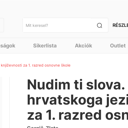
RÉSZL
nságok
Sikerlista
Akciók
Outlet
 književnosti za 1. razred osnovne škole
Nudim ti slova
hrvatskoga jezi
za 1. razred os