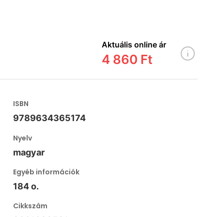
Aktuális online ár
4 860 Ft
ISBN
9789634365174
Nyelv
magyar
Egyéb információk
184 o.
Cikkszám