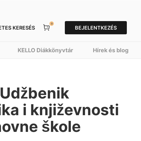
0
ETES KERESÉS
BEJELENTKEZÉS
KELLO Diákkönyvtár
Hírek és blog
. Udžbenik
ka i književnosti
novne škole