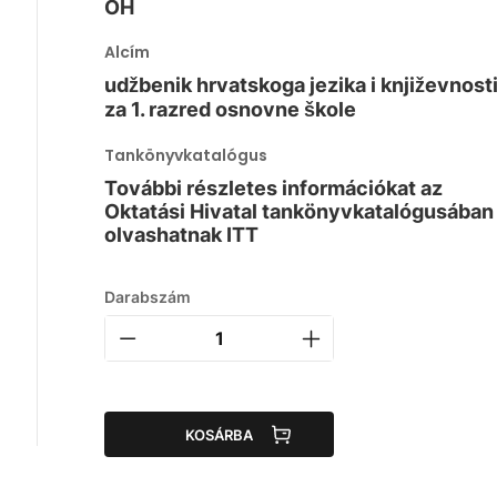
OH
Alcím
udžbenik hrvatskoga jezika i književnost
za 1. razred osnovne škole
Tankönyvkatalógus
További részletes információkat az
Oktatási Hivatal tankönyvkatalógusában
olvashatnak ITT
Darabszám
KOSÁRBA