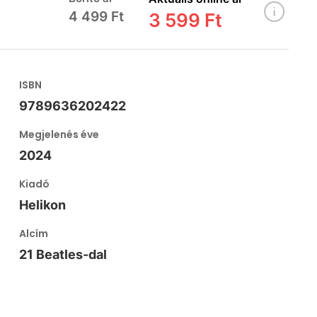
4 499 Ft
3 599 Ft
ISBN
9789636202422
Megjelenés éve
2024
Kiadó
Helikon
Alcím
21 Beatles-dal