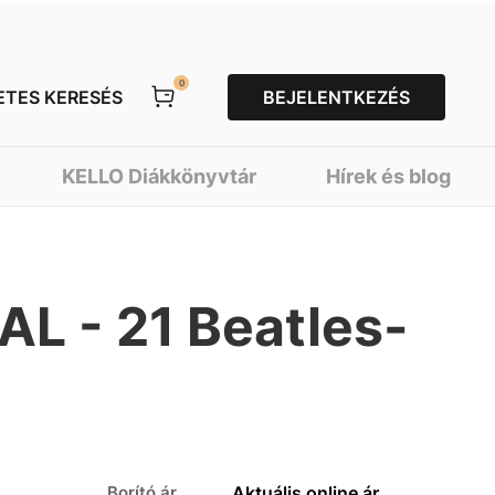
0
ETES KERESÉS
BEJELENTKEZÉS
KELLO Diákkönyvtár
Hírek és blog
L - 21 Beatles-
Borító ár
Aktuális online ár