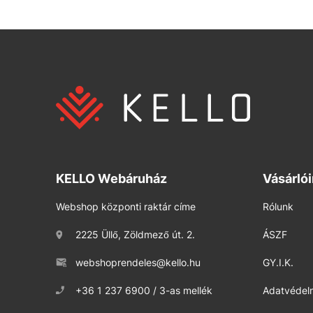
KELLO Webáruház
Vásárló
Webshop központi raktár címe
Rólunk
2225 Üllő, Zöldmező út. 2.
ÁSZF
webshoprendeles@kello.hu
GY.I.K.
+36 1 237 6900 / 3-as mellék
Adatvédelm