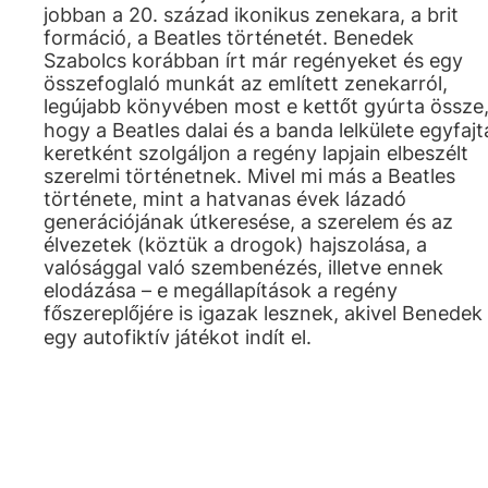
jobban a 20. század ikonikus zenekara, a brit
formáció, a Beatles történetét. Benedek
Szabolcs korábban írt már regényeket és egy
összefoglaló munkát az említett zenekarról,
legújabb könyvében most e kettőt gyúrta össze
hogy a Beatles dalai és a banda lelkülete egyfajt
keretként szolgáljon a regény lapjain elbeszélt
szerelmi történetnek. Mivel mi más a Beatles
története, mint a hatvanas évek lázadó
generációjának útkeresése, a szerelem és az
élvezetek (köztük a drogok) hajszolása, a
valósággal való szembenézés, illetve ennek
elodázása – e megállapítások a regény
főszereplőjére is igazak lesznek, akivel Benedek
egy autofiktív játékot indít el.