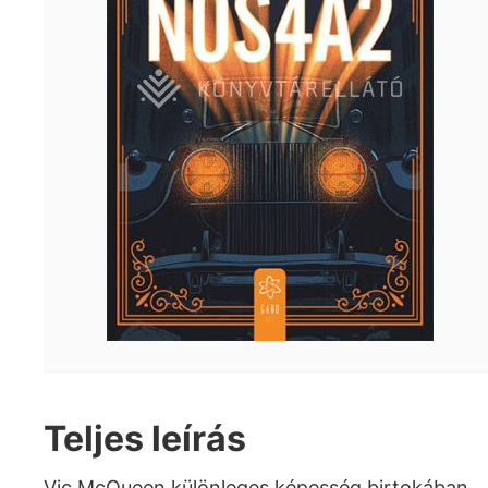
Teljes leírás
Vic McQueen különleges képesség birtokában