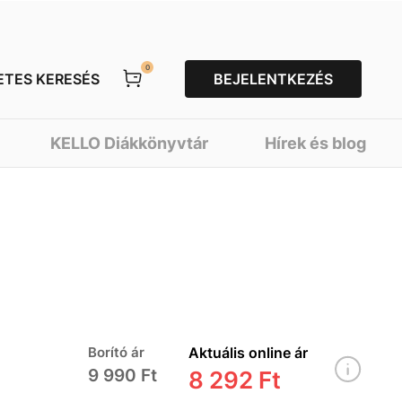
0
ETES KERESÉS
BEJELENTKEZÉS
KELLO Diákkönyvtár
Hírek és blog
Borító ár
Aktuális online ár
9 990 Ft
8 292 Ft