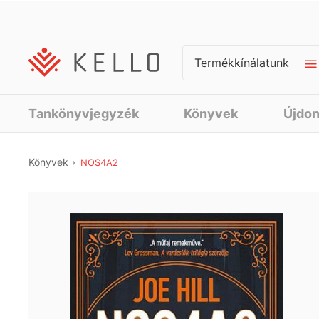
Termékkínálatunk
Tankönyvjegyzék
Könyvek
Újdo
Könyvek
NOS4A2