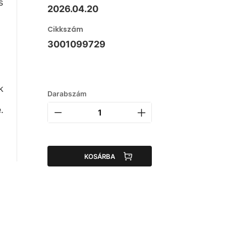
s
2026.04.20
Cikkszám
3001099729
n
k
Darabszám
.
KOSÁRBA