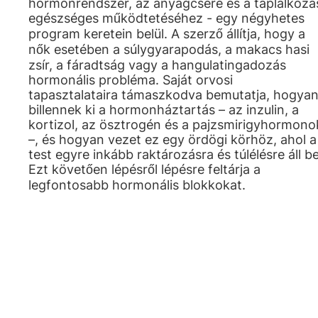
hormonrendszer, az anyagcsere és a táplálkozá
egészséges működtetéséhez - egy négyhetes
program keretein belül. A szerző állítja, hogy a
nők esetében a súlygyarapodás, a makacs hasi
zsír, a fáradtság vagy a hangulatingadozás
hormonális probléma. Saját orvosi
tapasztalataira támaszkodva bemutatja, hogya
billennek ki a hormonháztartás – az inzulin, a
kortizol, az ösztrogén és a pajzsmirigyhormono
–, és hogyan vezet ez egy ördögi körhöz, ahol a
test egyre inkább raktározásra és túlélésre áll be
Ezt követően lépésről lépésre feltárja a
legfontosabb hormonális blokkokat.