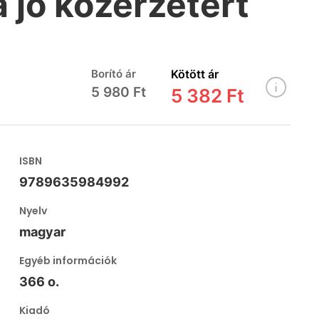
a jó közérzetért
Borító ár
Kötött ár
5 980 Ft
5 382 Ft
ISBN
9789635984992
Nyelv
magyar
Egyéb információk
366 o.
Kiadó