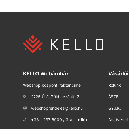
KELLO Webáruház
Vásárló
Webshop központi raktár címe
Rólunk
2225 Üllő, Zöldmező út. 2.
ÁSZF
webshoprendeles@kello.hu
GY.I.K.
+36 1 237 6900 / 3-as mellék
Adatvédelm