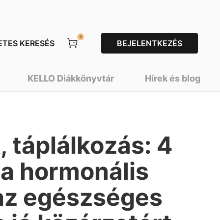
0
ETES KERESÉS
BEJELENTKEZÉS
KELLO Diákkönyvtár
Hírek és blog
 táplálkozás: 4
 a hormonális
 az egészséges