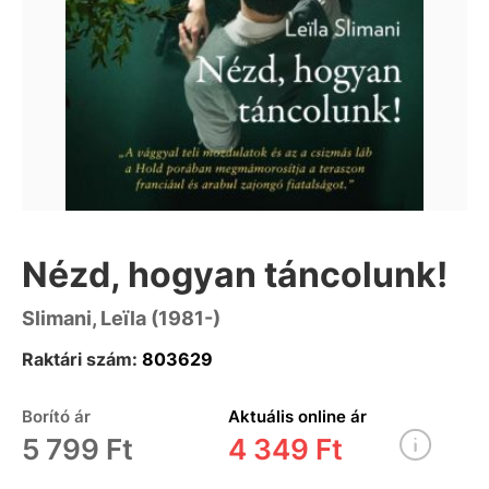
Nézd, hogyan táncolunk!
Slimani, Leïla (1981-)
Raktári szám:
803629
Borító ár
Aktuális online ár
5 799 Ft
4 349 Ft