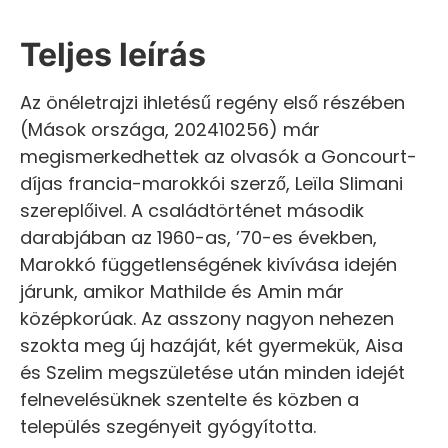
Teljes leírás
Az önéletrajzi ihletésű regény első részében
(Mások országa, 202410256) már
megismerkedhettek az olvasók a Goncourt-
díjas francia-marokkói szerző, Leïla Slimani
szereplőivel. A családtörténet második
darabjában az 1960-as, ’70-es években,
Marokkó függetlenségének kivívása idején
járunk, amikor Mathilde és Amin már
középkorúak. Az asszony nagyon nehezen
szokta meg új hazáját, két gyermekük, Aisa
és Szelim megszületése után minden idejét
felnevelésüknek szentelte és közben a
település szegényeit gyógyította.