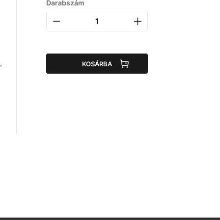
Darabszám
KOSÁRBA
–
,