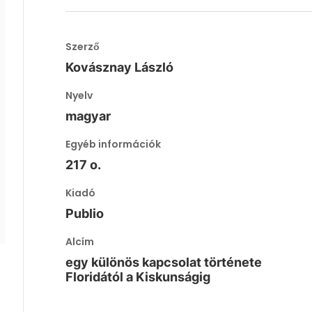
Szerző
Kovásznay László
Nyelv
magyar
Egyéb információk
217 o.
Kiadó
Publio
Alcím
egy különös kapcsolat története
Floridától a Kiskunságig