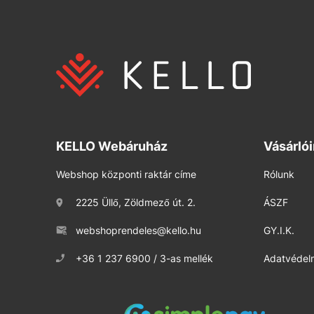
KELLO Webáruház
Vásárló
Webshop központi raktár címe
Rólunk
2225 Üllő, Zöldmező út. 2.
ÁSZF
webshoprendeles@kello.hu
GY.I.K.
+36 1 237 6900 / 3-as mellék
Adatvédelm