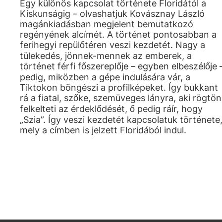
Egy különös kapcsolat története Floridától a
Kiskunságig – olvashatjuk Kovásznay László
magánkiadásban megjelent bemutatkozó
regényének alcímét. A történet pontosabban a
ferihegyi repülőtéren veszi kezdetét. Nagy a
tülekedés, jönnek-mennek az emberek, a
történet férfi főszereplője – egyben elbeszélője 
pedig, miközben a gépe indulására vár, a
Tiktokon böngészi a profilképeket. Így bukkant
rá a fiatal, szőke, szemüveges lányra, aki rögtön
felkelteti az érdeklődését, ő pedig ráír, hogy
„Szia”. Így veszi kezdetét kapcsolatuk története
mely a címben is jelzett Floridából indul.