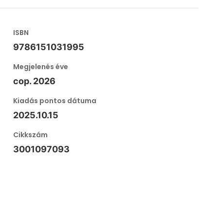
ISBN
9786151031995
Megjelenés éve
cop. 2026
Kiadás pontos dátuma
2025.10.15
Cikkszám
3001097093