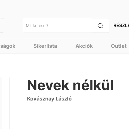
RÉSZL
nságok
Sikerlista
Akciók
Outlet
Nevek nélkül
Kovásznay László