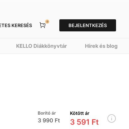
0
ETES KERESÉS
BEJELENTKEZÉS
KELLO Diákkönyvtár
Hírek és blog
Borító ár
Kötött ár
3 990 Ft
3 591 Ft