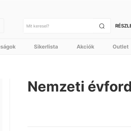
RÉSZL
nságok
Sikerlista
Akciók
Outlet
Nemzeti évford