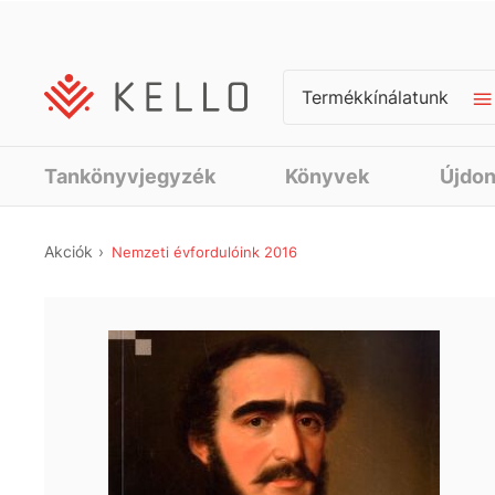
Termékkínálatunk
Tankönyvjegyzék
Könyvek
Újdo
Akciók
Nemzeti évfordulóink 2016