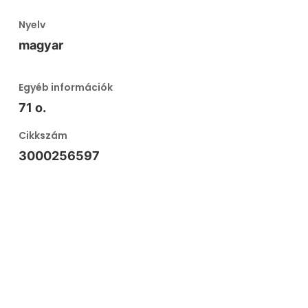
Nyelv
magyar
Egyéb információk
71 o.
Cikkszám
3000256597