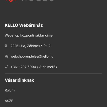
KELLO Webáruház
Webshop központi raktár címe
2225 Üllő, Zöldmező út. 2.
webshoprendeles@kello.hu
+36 1 237 6900 / 3-as mellék
Vásárlóinknak
Rólunk
ÁSZF