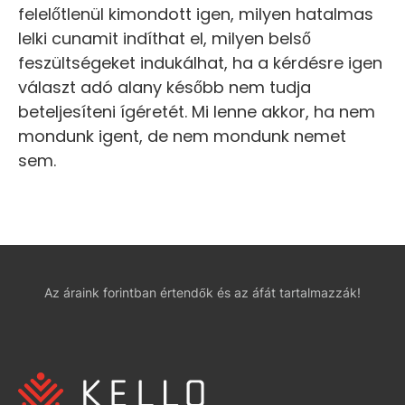
felelőtlenül kimondott igen, milyen hatalmas
lelki cunamit indíthat el, milyen belső
feszültségeket indukálhat, ha a kérdésre igen
választ adó alany később nem tudja
beteljesíteni ígéretét. Mi lenne akkor, ha nem
mondunk igent, de nem mondunk nemet
sem.
Az áraink forintban értendők és az áfát tartalmazzák!