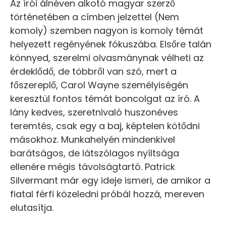
Az írói álnéven alkotó magyar szerző
történetében a címben jelzettel (Nem
komoly) szemben nagyon is komoly témát
helyezett regényének fókuszába. Elsőre talán
könnyed, szerelmi olvasmánynak vélheti az
érdeklődő, de többről van szó, mert a
főszereplő, Carol Wayne személyiségén
keresztül fontos témát boncolgat az író. A
lány kedves, szeretnivaló huszonéves
teremtés, csak egy a baj, képtelen kötődni
másokhoz. Munkahelyén mindenkivel
barátságos, de látszólagos nyíltsága
ellenére mégis távolságtartó. Patrick
Silvermant már egy ideje ismeri, de amikor a
fiatal férfi közeledni próbál hozzá, mereven
elutasítja.