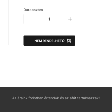
y
Darabszám
NEM RENDELHETŐ
Az áraink forintban értendők és az áfát tartalmazzák!