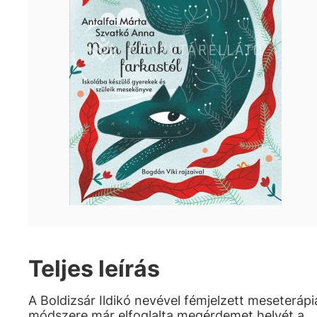
Teljes leírás
A Boldizsár Ildikó nevével fémjelzett meseterápi
módszere már elfoglalta megérdemet helyét a