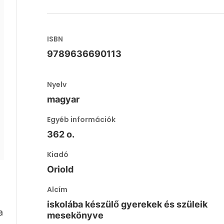
ISBN
9789636690113
Nyelv
magyar
Egyéb információk
362 o.
Kiadó
Oriold
Alcím
iskolába készülő gyerekek és szüleik
a
mesekönyve