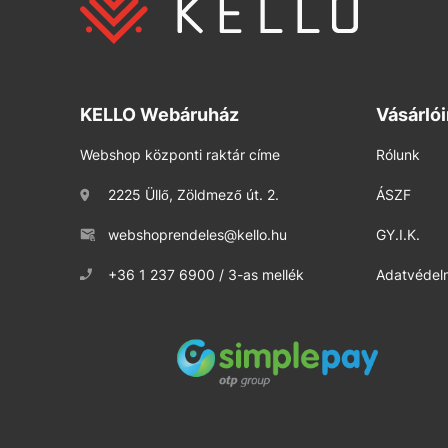
KELLO Webáruház
Vásárló
Webshop központi raktár címe
Rólunk
2225 Üllő, Zöldmező út. 2.
ÁSZF
webshoprendeles@kello.hu
GY.I.K.
+36 1 237 6900 / 3-as mellék
Adatvédelm