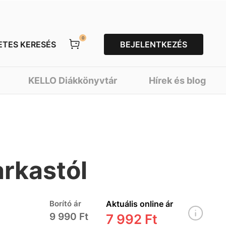
0
ETES KERESÉS
BEJELENTKEZÉS
KELLO Diákkönyvtár
Hírek és blog
arkastól
Borító ár
Aktuális online ár
9 990 Ft
7 992 Ft