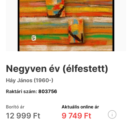
Negyven év (élfestett)
Háy János (1960-)
Raktári szám:
803756
Borító ár
Aktuális online ár
12 999 Ft
9 749 Ft