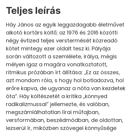
Teljes leírás
Háy János az egyik leggazdagabb életművet
alkotó kortárs költő; az 1976 és 2016 közötti
négy évtized teljes verstermését közreadó
kötet mintegy ezer oldalt tesz ki. Pályája
során változott a szemlélete, irálya, mégis
mélyen igaz a magára vonatkoztatott,
ritmikus prózában írt állítása: „Ez az összes,
azt mondom róla, s hogy hol botladozva, hol
erőre kapva, de ugyanaz a nóta van kezdetek
óta”. Háy költészetét a kritika „könnyed
radikalizmussal” jellemezte, és valóban,
megszámlálhatatlan lírai műfajban,
versformában, beszédmódban, de oldottan,
lezserül ír, miközben szövegei könnyűsége