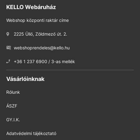
KELLO Webáruház
Webshop központi raktár címe
2225 Üllő, Zöldmező út. 2.
webshoprendeles@kello.hu
+36 1 237 6900 / 3-as mellék
Vásárlóinknak
Rólunk
ÁSZF
GY.I.K.
Adatvédelmi tájékoztató