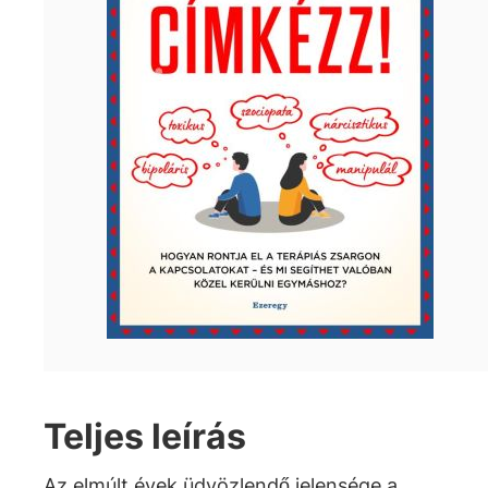
Teljes leírás
Az elmúlt évek üdvözlendő jelensége a