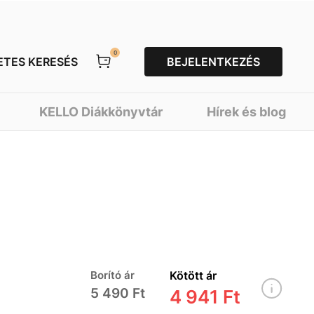
0
ETES KERESÉS
BEJELENTKEZÉS
KELLO Diákkönyvtár
Hírek és blog
Borító ár
Kötött ár
5 490 Ft
4 941 Ft