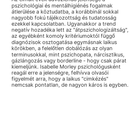
pszichológiai és mentálhigiénés fogalmak
átlerülése a köztudatba, a korábbinál sokkal
nagyobb fokú tájékozottság és tudatosság
ezekkel kapcsolatban. Ugyanakkor a trend
negatív hozadéka lett az "átpszichologizáltság",
az egyébként komoly kritériumoktól függő
diagnózisok osztogatása egymásnak laikus
körökben, a felelőtlen dobálózás az olyan
terminusokkal, mint pszichopata, nárcisztikus,
gázlángozás vagy borderline - hogy csak párat
kiemeljünk. Isabelle Morley pszichológusként
reagál erre a jelenségre, felhívva olvasói
figyelmét arra, hogy a laikus "cimkézés"
nemcsak pontatlan, de nagyon káros is egyben.