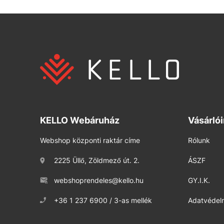
KELLO Webáruház
Vásárló
Webshop központi raktár címe
Rólunk
2225 Üllő, Zöldmező út. 2.
ÁSZF
webshoprendeles@kello.hu
GY.I.K.
+36 1 237 6900 / 3-as mellék
Adatvédelm