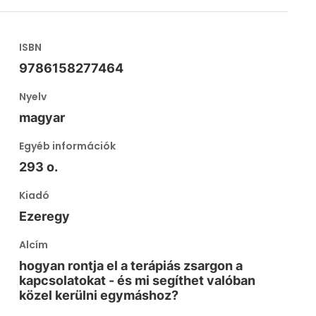
ISBN
9786158277464
Nyelv
magyar
Egyéb információk
293 o.
Kiadó
Ezeregy
Alcím
hogyan rontja el a terápiás zsargon a
kapcsolatokat - és mi segíthet valóban
közel kerülni egymáshoz?