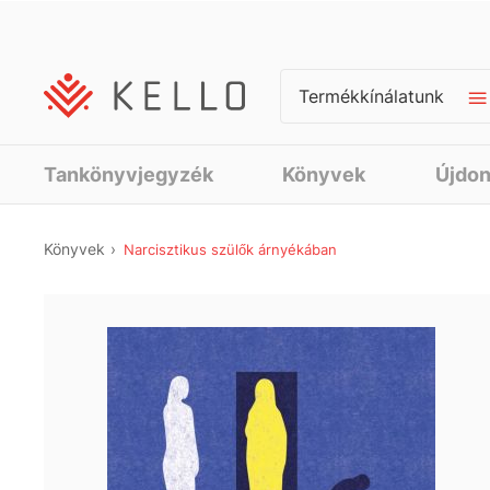
Termékkínálatunk
Tankönyvjegyzék
Könyvek
Újdo
Könyvek
Narcisztikus szülők árnyékában