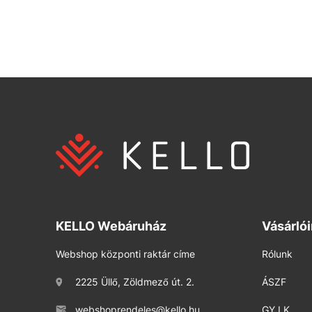
KELLO Webáruház
Vásárló
Webshop központi raktár címe
Rólunk
2225 Üllő, Zöldmező út. 2.
ÁSZF
webshoprendeles@kello.hu
GY.I.K.