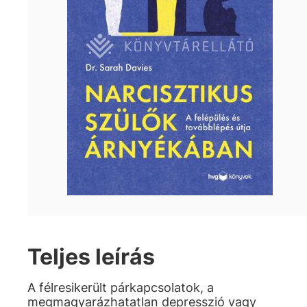
Teljes leírás
A félresikerült párkapcsolatok, a
megmagyarázhatatlan depresszió vagy