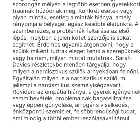
szorongás mélyén a legtöbb esetben gyerekkori
traumák húzódnak meg. Konkrét esetek vagy
olyan minták, esetleg a minták hiánya, amely
rányomja a bélyegét egész későbbi életünkre. A
szembenézés, a problémák feltárása az első
lépés, melyben a jelen kötet szerzője is sokat
segíthet. Érdemes ugyanis átgondolni, hogy a
szülők miként tudtak eleget tenni a szerepüknek
vagy ha nem, milyen mintát mutatnak. Sarah
Davies részletekbe menően tárgyalja, hogy
milyen a narcisztikus szülők árnyékában felnőni.
Egyáltalán milyen is a narcisztikus szülő, mi
jellemzi a narcisztikus személyiségzavart.
Röviden: az empátia hiánya, a gyerek igényeine
semmibevétele, problémáinak bagatellizálása
vagy éppen gúnyolása, arrogáns viselkedés,
énközpontú szemlélet, felsőbbrendűségi tudat,
ami mindig a többi ember leszólásával társul.