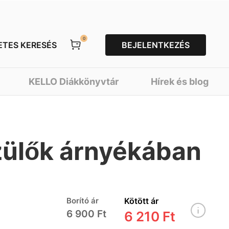
0
ETES KERESÉS
BEJELENTKEZÉS
KELLO Diákkönyvtár
Hírek és blog
zülők árnyékában
Borító ár
Kötött ár
6 900 Ft
6 210 Ft