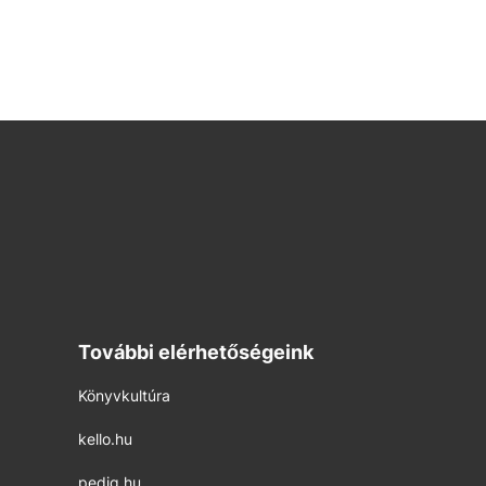
További elérhetőségeink
Könyvkultúra
kello.hu
pedig.hu