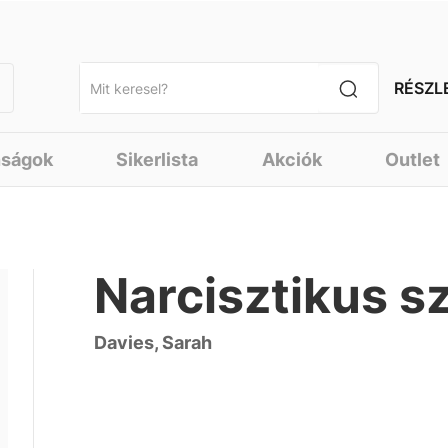
RÉSZL
nságok
Sikerlista
Akciók
Outlet
Narcisztikus s
Davies, Sarah