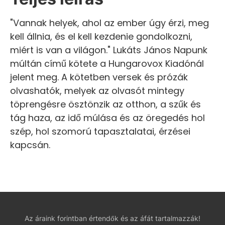
"Vannak helyek, ahol az ember úgy érzi, meg
kell állnia, és el kell kezdenie gondolkozni,
miért is van a világon." Lukáts János Napunk
múltán című kötete a Hungarovox Kiadónál
jelent meg. A kötetben versek és prózák
olvashatók, melyek az olvasót mintegy
töprengésre ösztönzik az otthon, a szűk és
tág haza, az idő múlása és az öregedés hol
szép, hol szomorú tapasztalatai, érzései
kapcsán.
Az áraink forintban értendők és az áfát tartalmazzák!