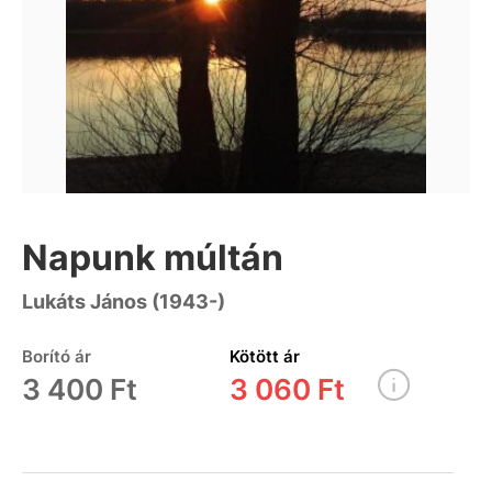
Napunk múltán
Lukáts János (1943-)
Borító ár
Kötött ár
3 400 Ft
3 060 Ft