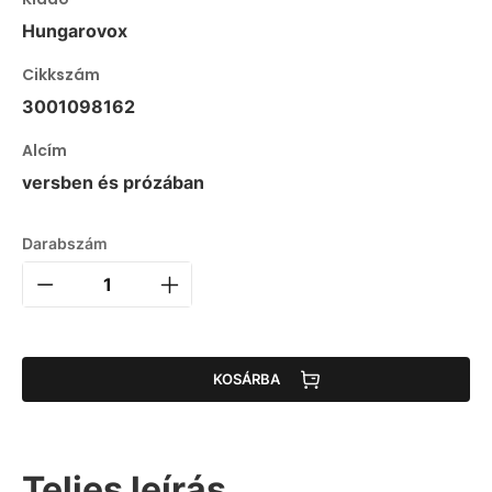
Hungarovox
Cikkszám
3001098162
Alcím
versben és prózában
Darabszám
KOSÁRBA
Teljes leírás