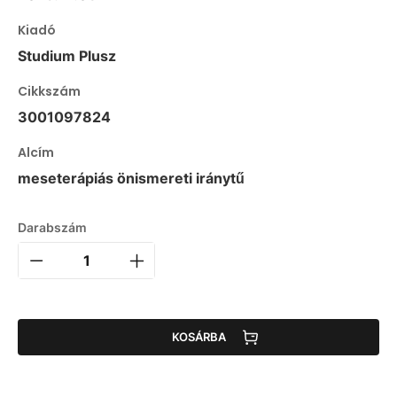
Kiadó
Studium Plusz
Cikkszám
3001097824
Alcím
meseterápiás önismereti iránytű
Darabszám
KOSÁRBA