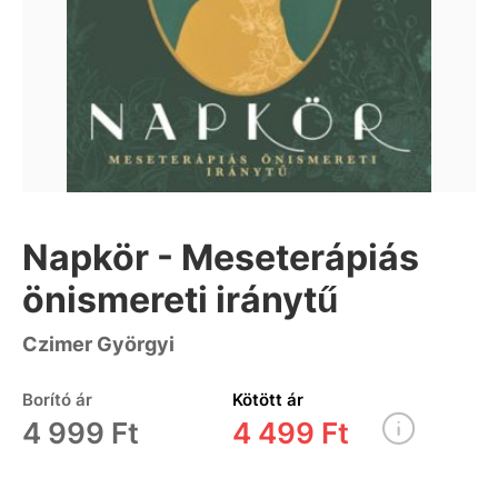
Napkör - Meseterápiás
önismereti iránytű
Czimer Györgyi
Borító ár
Kötött ár
4 999 Ft
4 499 Ft