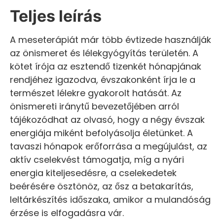
Teljes leírás
A meseterápiát már több évtizede használják
az önismeret és lélekgyógyítás területén. A
kötet írója az esztendő tizenkét hónapjának
rendjéhez igazodva, évszakonként írja le a
természet lélekre gyakorolt hatását. Az
önismereti iránytű bevezetőjében arról
tájékozódhat az olvasó, hogy a négy évszak
energiája miként befolyásolja életünket. A
tavaszi hónapok erőforrása a megújulást, az
aktív cselekvést támogatja, míg a nyári
energia kiteljesedésre, a cselekedetek
beérésére ösztönöz, az ősz a betakarítás,
leltárkészítés időszaka, amikor a mulandóság
érzése is elfogadásra vár.