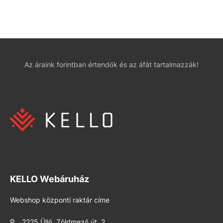
Az áraink forintban értendők és az áfát tartalmazzák!
KELLO Webáruház
Webshop központi raktár címe
2225 Üllő, Zöldmező út. 2.