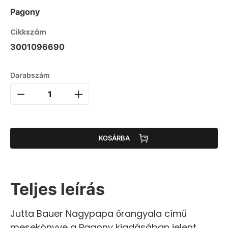
Pagony
Cikkszám
3001096690
Darabszám
KOSÁRBA
Teljes leírás
Jutta Bauer Nagypapa őrangyala című
mesekönyve a Pagony kiadásában jelent