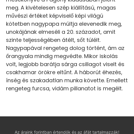
meg. A kivételesen szép kiállítású, magas
művészi értéket képviselő képi világú
kötetben nagypapa múltja elevenedik meg,
unokájának elmeséli a 20. századot, amit
szinte teljességében átélt, sőt túlélt.
Nagypapával rengeteg dolog történt, ám az
őrangyala mindig megvédte. Mikor iskolás
volt, legjobb barátja sárga csillagot viselt és
csakhamar örökre eltűnt. A háborút éhezés,
ínség és szakadatlan munka követte. Emellett
rengeteg furcsa, vidám pillanatot is megélt.
Az áraink forintban értendők és az áfát tartalmazzák!