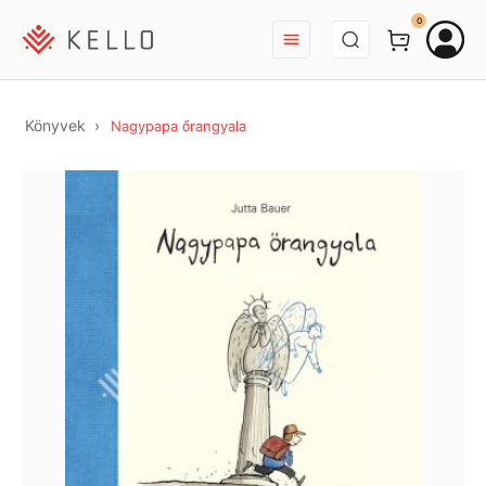
BEJELENTKEZÉS
0
Könyvek
Nagypapa őrangyala