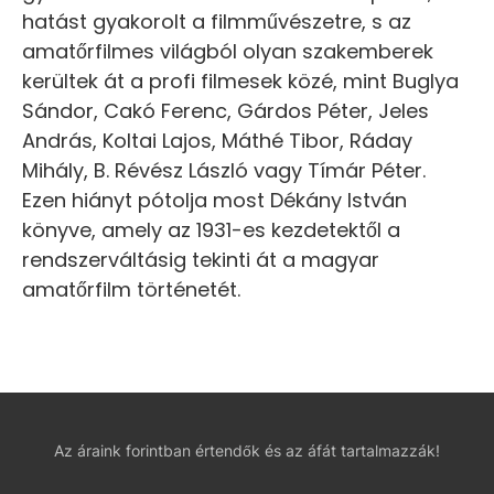
hatást gyakorolt a filmművészetre, s az
amatőrfilmes világból olyan szakemberek
kerültek át a profi filmesek közé, mint Buglya
Sándor, Cakó Ferenc, Gárdos Péter, Jeles
András, Koltai Lajos, Máthé Tibor, Ráday
Mihály, B. Révész László vagy Tímár Péter.
Ezen hiányt pótolja most Dékány István
könyve, amely az 1931-es kezdetektől a
rendszerváltásig tekinti át a magyar
amatőrfilm történetét.
Az áraink forintban értendők és az áfát tartalmazzák!