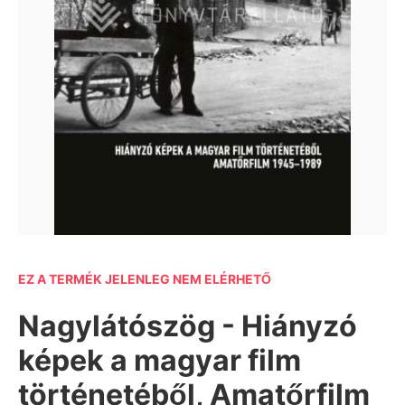
EZ A TERMÉK JELENLEG NEM ELÉRHETŐ
Nagylátószög - Hiányzó
képek a magyar film
történetéből, Amatőrfilm