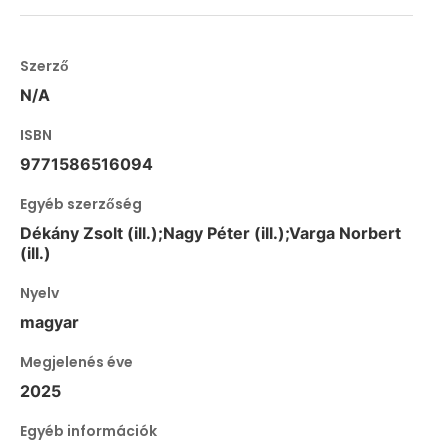
Szerző
N/A
ISBN
9771586516094
Egyéb szerzőség
Dékány Zsolt (ill.);Nagy Péter (ill.);Varga Norbert
(ill.)
Nyelv
magyar
Megjelenés éve
2025
Egyéb információk