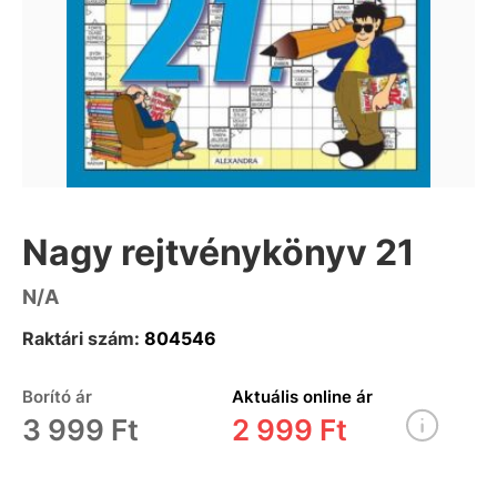
Nagy rejtvénykönyv 21
N/A
Raktári szám:
804546
Borító ár
Aktuális online ár
3 999 Ft
2 999 Ft