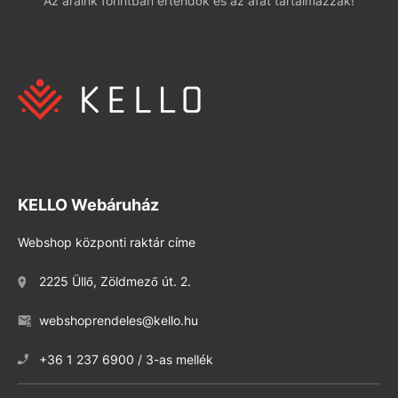
Az áraink forintban értendők és az áfát tartalmazzák!
KELLO Webáruház
Webshop központi raktár címe
2225 Üllő, Zöldmező út. 2.
webshoprendeles@kello.hu
+36 1 237 6900 / 3-as mellék