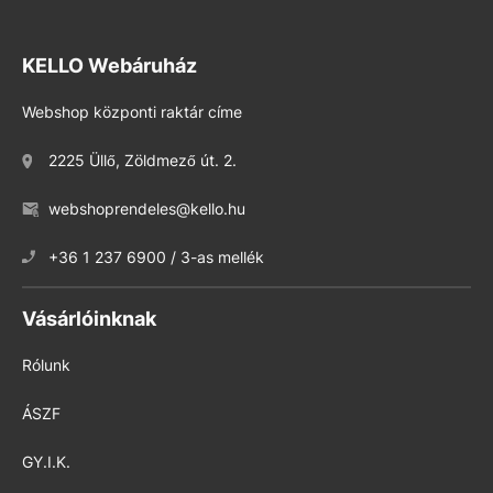
KELLO Webáruház
Webshop központi raktár címe
2225 Üllő, Zöldmező út. 2.
webshoprendeles@kello.hu
+36 1 237 6900 / 3-as mellék
Vásárlóinknak
Rólunk
ÁSZF
GY.I.K.