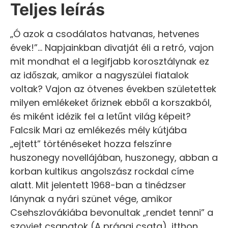
Teljes leírás
„Ó azok a csodálatos hatvanas, hetvenes
évek!”… Napjainkban divatját éli a retró, vajon
mit mondhat el a legifjabb korosztálynak ez
az időszak, amikor a nagyszülei fiatalok
voltak? Vajon az ötvenes években születettek
milyen emlékeket őriznek ebből a korszakból,
és miként idézik fel a letűnt világ képeit?
Falcsik Mari az emlékezés mély kútjába
„ejtett” történéseket hozza felszínre
huszonegy novellájában, huszonegy, abban a
korban kultikus angolszász rockdal címe
alatt. Mit jelentett 1968-ban a tinédzser
lánynak a nyári szünet vége, amikor
Csehszlovákiába bevonultak „rendet tenni” a
szovjet csapatok (A prágai csata), itthon