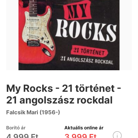
My Rocks - 21 történet -
21 angolszász rockdal
Falcsik Mari (1956-)
Borító ár
Aktuális online ár
4 999 Ft
3 999 Ft